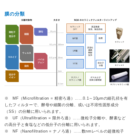
膜の分類
※ MF（Microfiltration = 精密ろ過）……0.1～10μmの細孔径を有
したフィルターで、酵母や細菌の分離、或いは不溶性固形成分
（SS）の分離に用いられます。
※ UF（Ultrafiltration = 限外ろ過）……微粒子分離や、酵素など
の高分子と食塩などの低分子の分離に用いられます。
※ NF（Nanofiltration = ナノろ過）……数nmレベルの超微粒子