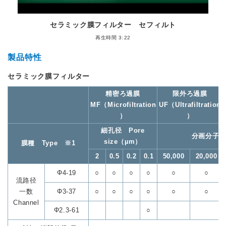
セラミック膜フィルター セフィルト
再生時間 3:22
製品特性
セラミック膜フィルター
精密ろ過膜
限外ろ過膜
MF（Microfiltration
UF（Ultrafiltration
）
）
細孔径 Pore
分画分子量
size（µm）
膜種 Type ※1
2
0.5
0.2
0.1
50,000
20,000
Φ4-19
○
○
○
○
○
○
流路径
一数
Φ3-37
○
○
○
○
○
○
Channel
Φ2.3-61
○