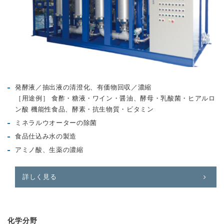
発酵液／抽出液の清澄化、有価物回収／濃縮
［⽤途例］ 食酢・糖液・ワイン・醤油、酵母・乳酸菌・ヒアルロ
ン酸 機能性食品、酵素・抗生物質・ビタミン
ミネラルウオーターの除菌
食品仕込み水の製造
アミノ酸、生薬の濃縮
詳しく見る
化学分野