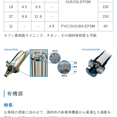
SUS316,EPDM
19
4.5
6.6
－
130
37
8.8
12.9
－
230
11
－
－
4.8
PVC/SUS304,EPDM
40
※フッ素樹脂ライニング、チタン、その他特殊材質も可能
有機膜
特長
お客様の用途に合わせて、国内外の各種有機膜から最適なろ過膜を