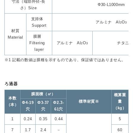
寸法（端部外径-長
Φ30-L1000mm
さ）Size
支持体
アルミナ Al
O
2
3
Support
材質
膜層
Material
Filtering
アルミナ Al
O
チタニア
2
3
layer
※1 記載の数値は膜種を示すものであり、保証値ではありません。
ろ過器
膜面積（㎡）
概算重
本数
標準材質※
量
Φ4-19
Φ3-37
Φ2.3-
（本）
（kg）
穴
穴
61穴
1
0.24
0.35
0.44
5
7
1.7
2.4
－
60