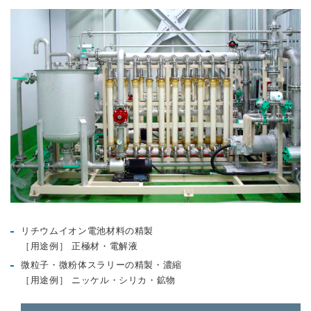
リチウムイオン電池材料の精製
［⽤途例］ 正極材・電解液
微粒⼦・微粉体スラリーの精製・濃縮
［⽤途例］ ニッケル・シリカ・鉱物