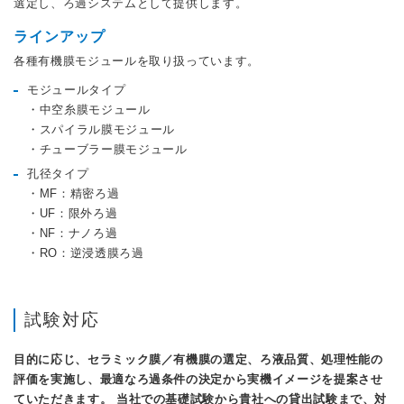
選定し、ろ過システムとして提供します。
ラインアップ
各種有機膜モジュールを取り扱っています。
モジュールタイプ
・中空糸膜モジュール
・スパイラル膜モジュール
・チューブラー膜モジュール
孔径タイプ
・MF：精密ろ過
・UF：限外ろ過
・NF：ナノろ過
・RO：逆浸透膜ろ過
試験対応
目的に応じ、セラミック膜／有機膜の選定、ろ液品質、処理性能の
評価を実施し、最適なろ過条件の決定から実機イメージを提案させ
ていただきます。 当社での基礎試験から貴社への貸出試験まで、対