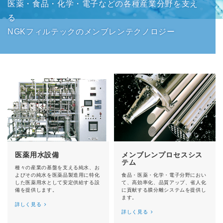
医薬・食品・化学・電子などの各種産業分野を支え
る
NGKフィルテックのメンブレンテクノロジー
医薬用水設備
メンブレンプロセスシス
テム
種々の産業の基盤を支える純水、お
よびその純水を医薬品製造用に特化
食品・医薬・化学・電子分野におい
した医薬用水として安定供給する設
て、高効率化、品質アップ、省人化
備を提供します。
に貢献する膜分離システムを提供し
ます。
詳しく見る
詳しく見る