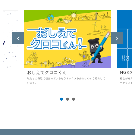
おしえてクロコくん！
NGK
私たちの身近で役立っているセラミックスを分かりやすく紹介して
社会が抱え
います。
ーナリスト
1
2
3