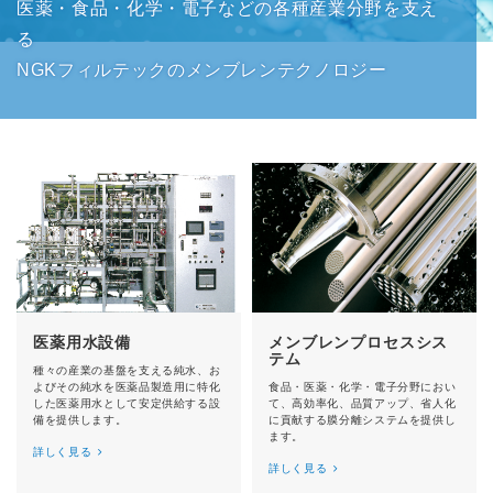
医薬・食品・化学・電子などの各種産業分野を支え
る
NGKフィルテックのメンブレンテクノロジー
医薬用水設備
メンブレンプロセスシス
テム
種々の産業の基盤を支える純水、お
よびその純水を医薬品製造用に特化
食品・医薬・化学・電子分野におい
した医薬用水として安定供給する設
て、高効率化、品質アップ、省人化
備を提供します。
に貢献する膜分離システムを提供し
ます。
詳しく見る
詳しく見る