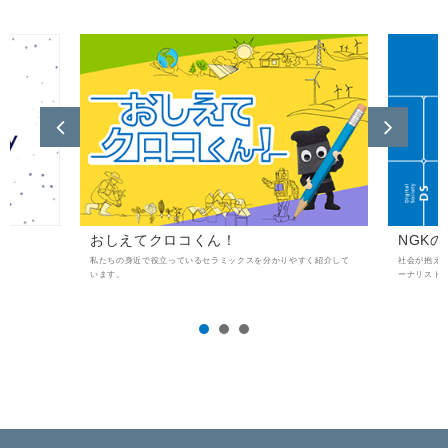
おしえてクロコくん！
NGK
私たちの身近で役立っているセラミックスを分かりやすく紹介して
社会が抱え
います。
ーナリスト
1
2
3