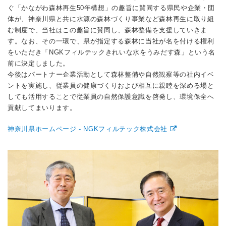
ぐ「かながわ森林再生50年構想」の趣旨に賛同する県民や企業・団
体が、神奈川県と共に水源の森林づくり事業など森林再生に取り組
む制度で、当社はこの趣旨に賛同し、森林整備を支援していきま
す。なお、その一環で、県が指定する森林に当社が名を付ける権利
をいただき「NGKフィルテックきれいな水をうみだす森」という名
前に決定しました。
今後はパートナー企業活動として森林整備や自然観察等の社内イベ
ントを実施し、従業員の健康づくりおよび相互に親睦を深める場と
しても活用することで従業員の自然保護意識を啓発し、環境保全へ
貢献してまいります。
神奈川県ホームページ - NGKフィルテック株式会社